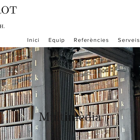
Inici
Equip
Referències
Serveis
Multimèdia