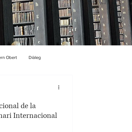
rn Obert
Diàleg
cional de la
nari Internacional