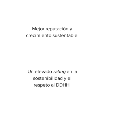
Mejor reputación y
crecimiento sustentable.
Un elevado
rating
en la
sostenibilidad y el
respeto al DDHH.
La capacidad de reacción
y modulación rápida
frente a indicadores de