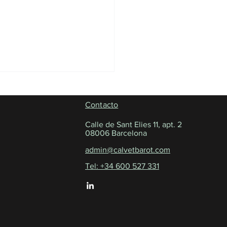
Contacto
Calle de Sant Elies 11, apt. 2
08006 Barcelona
admin@calvetbarot.com
Tel: +34 600 527 331
ura de la 10ª Aula de
parencia sobre corrupción
ística