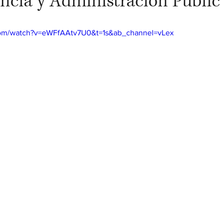
ncia y Administración Públic
com/watch?v=eWFfAAtv7U0&t=1s&ab_channel=vLex