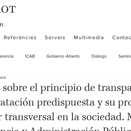
Referències
Serveis
Multimedia
Contac
arencia
ICAB
Gobierno Abierto
Diálogo
Semina
tura
 sobre el principio de transp
ratación predispuesta y su p
 transversal en la sociedad. 