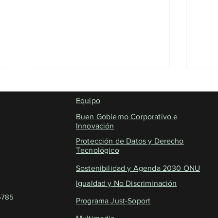
Equipo
Buen Gobierno Corporativo e
Innovación
Protección de Datos y Derecho
Tecnológico
Segunda mesa redonda de la 7a
Claus
Sostenibilidad y Agenda 2030 ONU
Aula de Transparencia - AMB
Trans
Igualdad y No Discriminación
urban
 5785
Programa Just-Soport