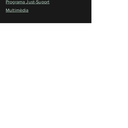
Programa Just-Suport
Multimèdia
Contacte
Carrer de Sant Elies 11, apt. 2
08006 Barcelona
admin@calvetbarot.com
Tel: +34 600 527 331
CALVET BAROT
Dret i Consultoria
Bon Govern. Innovació. DDHH