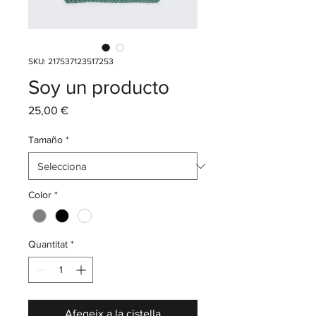
SKU: 217537123517253
Soy un producto
Price
25,00 €
Tamaño
*
Color
*
Quantitat
*
Afegeix a la cistella