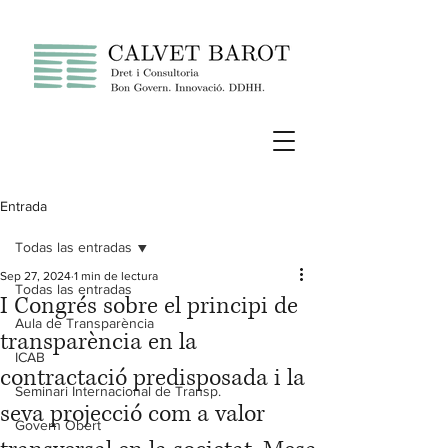
Entrada
Todas las entradas
Sep 27, 2024
1 min de lectura
Todas las entradas
I Congrés sobre el principi de
Aula de Transparència
transparència en la
ICAB
contractació predisposada i la
Seminari Internacional de Transp.
seva projecció com a valor
Govern Obert