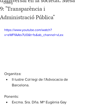
transversal en la societat. Mesa
Diàleg
9: "Transparència i
Administració Pública"
https://www.youtube.com/watch?
v=eWFfAAtv7U0&t=1s&ab_channel=vLex
Organitza: 
Il·lustre Col·legi de l'Advocacia de 
Barcelona.
Ponents:
Excma. Sra. Dña. Mª Eugènia Gay 