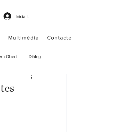
Inicia la sessió
Multimèdia
Contacte
rn Obert
Diàleg
ctes