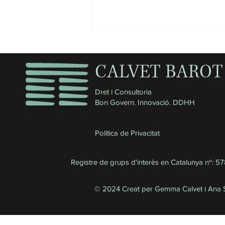
CALVET BAROT
Dret i Consultoria
Bon Govern. Innovació. DDHH
Diàleg “Perspectiva de gènere i
Política de Privacitat
reforç de la transparència en les
polítiques metropolitanes”
Registre de grups d'interès en Catalunya nº: 5
© 2024 Creat per Gemma Calvet i Ana S