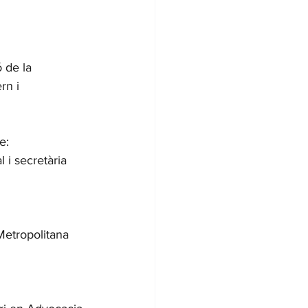
 de la 
rn i 
e:
i secretària 
Metropolitana 