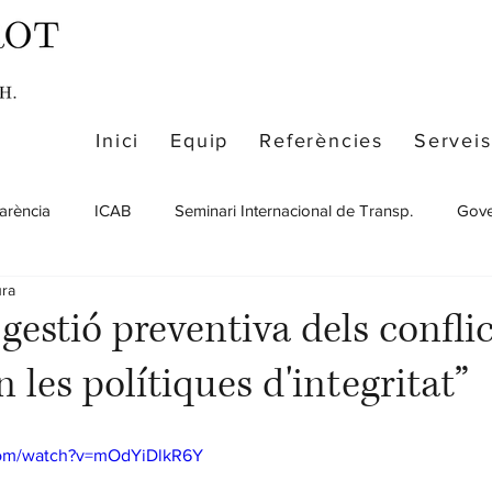
Inici
Equip
Referències
Serveis
arència
ICAB
Seminari Internacional de Transp.
Gove
ura
gestió preventiva dels confli
n les polítiques d'integritat”
com/watch?v=mOdYiDlkR6Y