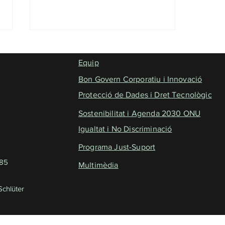
Equip
Bon Govern Corporatiu i Innovació
Protecció de Dades i Dret Tecnològic
Sostenibilitat i Agenda 2030 ONU
Debat: Humanisme tecnològic.
Igualtat i No Discriminació
Jornada Territorial
Programa Just-Suport
785
Multimèdia
chlüter