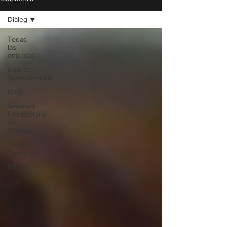
Diàleg
Todas
las
entradas
Aula de
Transparència
ICAB
Seminari
Internacional
de
Transp.
Govern
Obert
Diàleg