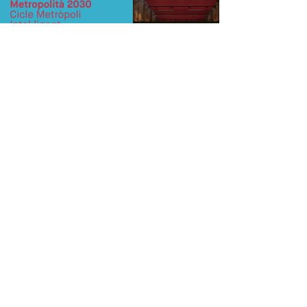
Load video
Jun 8, 2021
1 min de lectura
Diàleg
Debat: Humanisme tecnològic.
Jornada Territorial
Debat sobre humanisme tecnològic de la Jornada
Territorial de la Metròpoli Intel·Ligent en el marc del
procés participatiu Barcelona Demà.